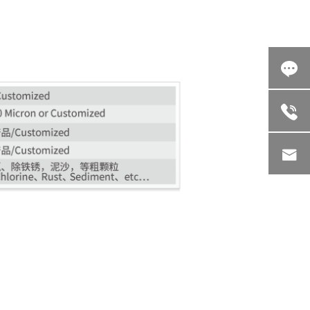


