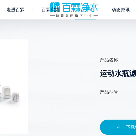
走进百霖
百霖实力
产品中心
动态资讯

产品名称
运动水瓶
产品型号

下载